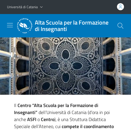
Vai al contenuto principale
Vai al menu di navigazione
Università di Catania
Alta Scuola per la Formazione
di Insegnanti
Il
Centro “Alta Scuola per la Formazione di
Insegnanti”
dell’Università di Catania (d’ora in poi
anche
ASFI
o
Centro
), è una Struttura Didattica
Speciale dell’Ateneo, cui
compete il coordinamento