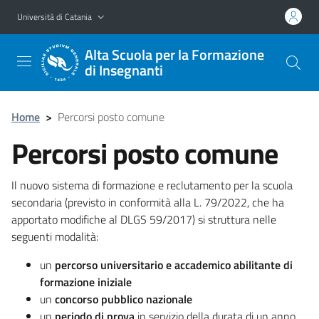
Vai al contenuto principale
Vai al menu di navigazione
Università di Catania
Alta Scuola per la Formazione
di Insegnanti
Home
>
Percorsi posto comune
Percorsi posto comune
Il nuovo sistema di formazione e reclutamento per la scuola
secondaria (previsto in conformità alla L. 79/2022, che ha
apportato modifiche al DLGS 59/2017) si struttura nelle
seguenti modalità:
un
percorso universitario e accademico abilitante di
formazione iniziale
un
concorso pubblico nazionale
un
periodo di prova
in servizio della durata di un anno,